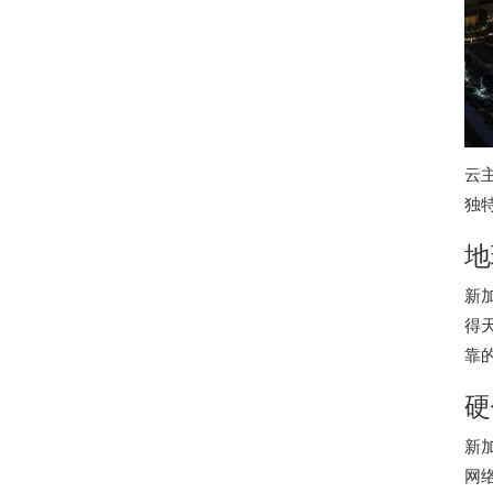
云
独
地
新
得
靠
硬
新
网