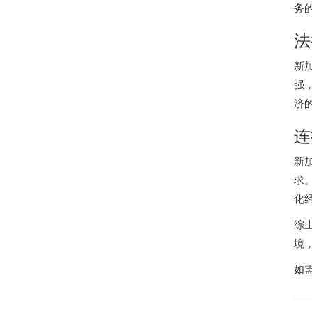
务
法
新
强
济
连
新
求
化
综
境
如