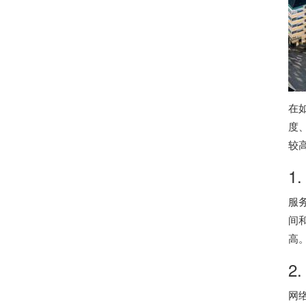
在
度
较
1
服
间
高
2
网