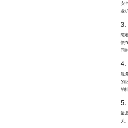
安
业
3
随
便
同
4
服
的
的
5
最
关