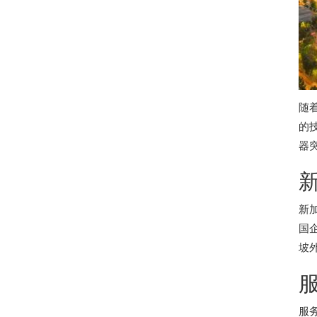
随
的
器
新
国
坡
服