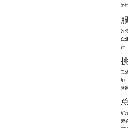
络
许
企
合
虽
加
务
新
荣