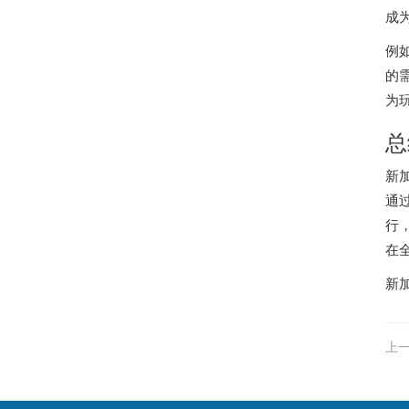
成
例
的
为
总
新
通
行
在
新
上一