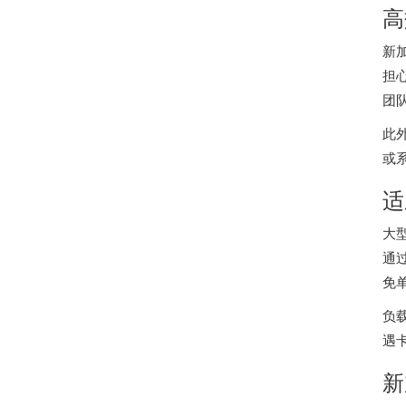
高
新
担
团
此
或
适
大
通
免
负
遇
新