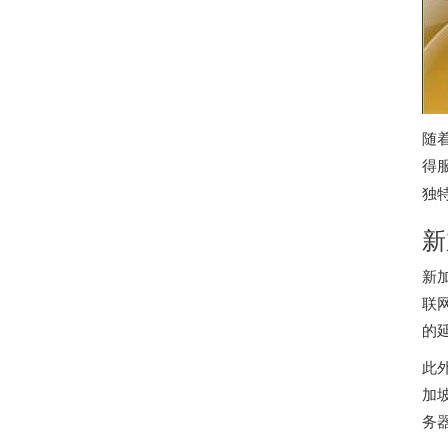
随
得
独
新
新
联
的
此
加
务