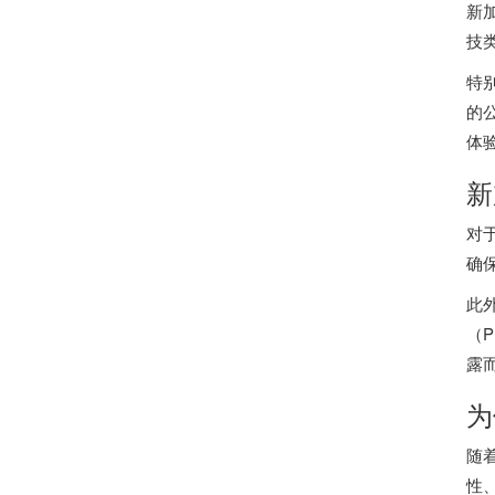
新
技
特
的
体
新
对
确
此
（
露
为
随
性