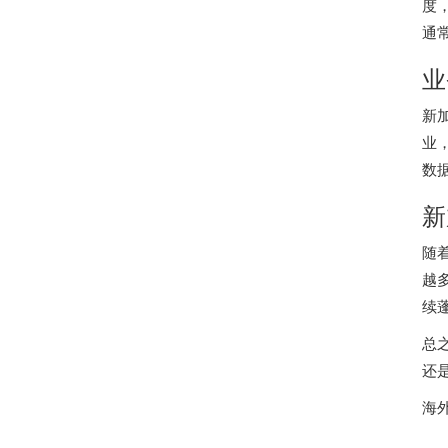
度
通
业
新
业
数
新
随
越
续
总
还
海