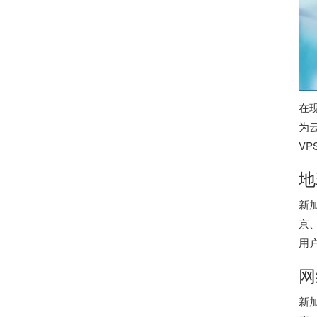
在
为
V
地
新
京
用
网
新