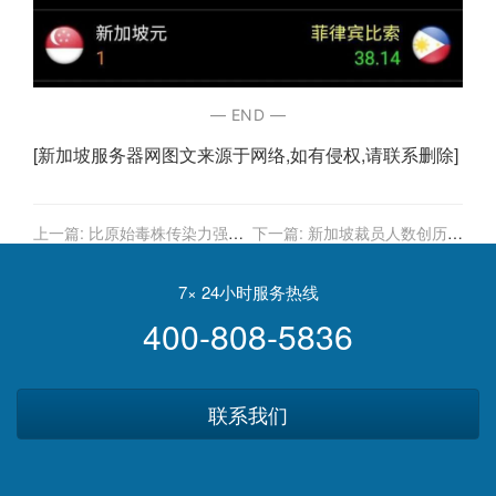
— END —
[
新加坡服务器
网图文来源于网络,如有侵权,请联系删除]
上一篇:
比原始毒株传染力强10
下一篇:
新加坡裁员人数创历史
倍！新加坡已出现2例奥密克戎
新低，劳动力市场恢复了吗？
BA.2.12.1变体病例
7× 24小时服务热线
400-808-5836
联系我们