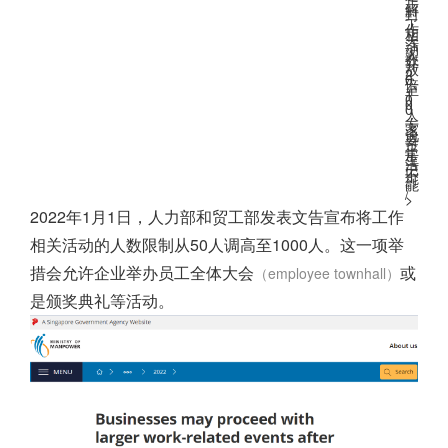
步
解
封
，
工
作
相
关
活
动
人
数
开
放
2
0
倍
至
1
0
0
0
人
；
专
家
说
要
过
正
常
生
活
已
不
可
能
”
/
>
2022年1月1日，人力部和贸工部发表文告宣布将工作
相关活动的人数限制从50人调高至1000人。这一项举
措会允许企业举办员工全体大会
或
（employee townhall）
是颁奖典礼等活动。