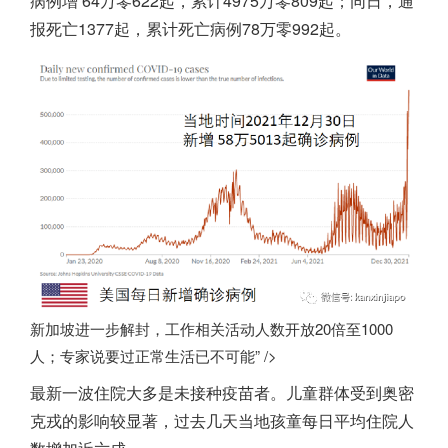
病例增 64万零622起，累计4975万零809起；同日，通
报死亡1377起，累计死亡病例78万零992起。
新加坡进一步解封，工作相关活动人数开放20倍至1000
人；专家说要过正常生活已不可能” />
最新一波住院大多是未接种疫苗者。儿童群体受到奥密
克戎的影响较显著，过去几天当地孩童每日平均住院人