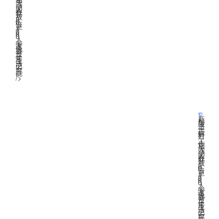
关
活
动
人
数
开
放
2
0
倍
至
1
0
0
0
人
；
专
家
说
要
过
正
常
生
活
已
不
可
能
”
/>
研究显示奥密克戎
对肺部侵害较少
新
加
坡
进
一
步
解
封
，
工
作
相
关
活
动
人
数
开
放
2
0
倍
至
1
0
0
0
人
；
专
家
说
要
过
正
常
生
活
已
不
可