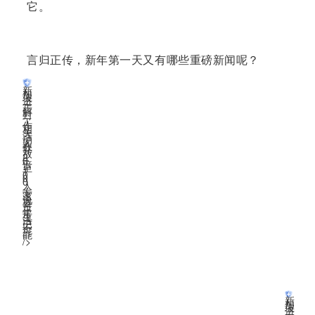
它。
言归正传，新年第一天又有哪些重磅新闻呢？
新
加
坡
进
一
步
解
封
，
工
作
相
关
活
动
人
数
开
放
2
0
倍
至
1
0
0
0
人
；
专
家
说
要
过
正
常
生
活
已
不
可
能
”
/>
工作有关活动人数开放20倍
至1000人
新
加
坡
进
一