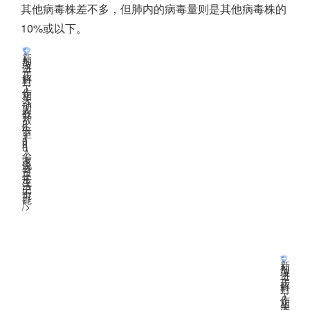
其他病毒株差不多，但肺内的病毒量则是其他病毒株的
10%或以下。
新
加
坡
进
一
步
解
封
，
工
作
相
关
活
动
人
数
开
放
2
0
倍
至
1
0
0
0
人
；
专
家
说
要
过
正
常
生
活
已
不
可
能
”
/>
感染奥密克戎住院风险
为德尔塔的三分一
新
加
坡
进
一
步
解
封
，
工
作
相
关
活