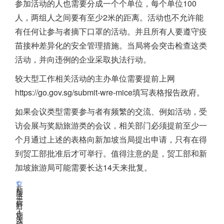
参加活动的人也需要分成一个个单位，每个单位100
人，两组人之间要有至少2米的距离。活动也不允许能
有任何让参与者摘下口罩的活动。并且所有人要遵守疫
苗接种差异化的安全管理措施。当局将会突击检查这类
活动，并向违例的企业采取执法行动。
较大型工作相关活动的主办单位需要提前上网
https://go.gov.sg/submit-wre-mice填写表格报告政府。
如果会议类型需要参与者有频繁的交流、例如活动，受
访会展与奖励旅游类的会议，相关部门必须提前至少一
个月通过上述的表格向
新加坡
当局提出申请，只有在得
到贸工部批准后才可举行。值得注意的是，贸工部和
新
加坡
旅游局可能需要长达14天来批复。
新
加
坡
进
一
步
解
封
，
工
作
相
关
活
动