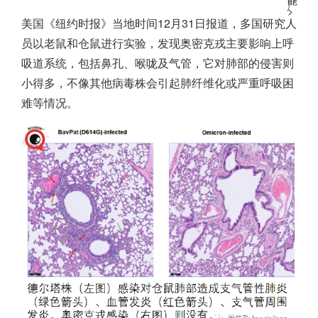
能
”
/
>
美国《纽约时报》当地时间12月31日报道，多国研究人
员以老鼠和仓鼠进行实验，发现奥密克戎主要影响上呼
吸道系统，包括鼻孔、喉咙及气管，它对肺部的侵害则
小得多，不像其他病毒株会引起肺纤维化或严重呼吸困
难等情况。