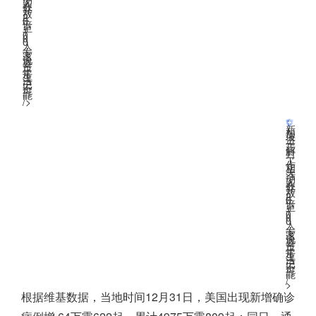
人
数
开
放
2
0
倍
至
1
0
0
0
人
；
专
家
说
要
过
正
常
生
活
已
不
可
能
”
/>
美国专家：要过正常生活已不可能
新
加
坡
进
一
步
解
封
，
工
作
相
关
活
动
人
数
开
放
2
0
倍
至
1
0
0
0
人
；
专
家
说
要
过
正
常
生
活
已
不
可
能
”
/
>
根据维基数据，当地时间12月31日，美国出现新增确诊