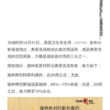
动
人
数
开
放
2
0
倍
至
1
0
0
0
人
；
专
家
说
要
过
正
常
生
活
已
不
可
能
”
/
>
当地时间12月31日，英国卫生安全局
发布分
（UKHSA）
析报道指出，奥密克戎相信比德尔塔温和，感染奥密克
戎的住院风险，大概是感染德尔塔的三分之一。
报告指出，接种疫苗对防治奥密克戎有效，效力如下：
接种两剂阿斯利康的，在20周之后，无效。
接种两剂辉瑞或莫德纳，65%—70%有效；但是，20周
之后，效力降至10%左右。