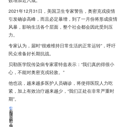
数增加近六成。
2021年12月31日，美国卫生专家警告，奥密克戎疫情
引发确诊高峰，而且必定暴增，到了一月份将形成疫情
风暴，影响生活各个层面，整个社会都会因此受到压
力。
专家认为，届时“很难维持日常生活的正常运转”，呼吁
民众准备好长期抗战。
贝勒医学院传染病专家霍特兹表示：“我们真的得很小
心，不能对奥密克戎轻敌。”
他也说，越来越多医护人员确诊，将使得医院人力吃
紧，加上有效治疗越来越少，“我们正处在非常严重时
期”。
新
加
坡
进
一
步
解
封
，
工
作
相