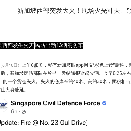
新加坡西部突发大火！现场火光冲天、
坡
西部发生火灾
民防出动13辆消防车
上午8点多，就有
新加坡
眼app网友“彩色上帝”爆料，
（6月18日）
之后，
新加坡
民防部队在脸书上发帖通报这起火宅。今早8:25左
ve）的一个货仓失火。失火的仓库长约40米、高约20米，面积
防止火势蔓延。