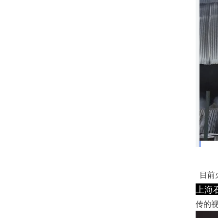
目前
上海
传的