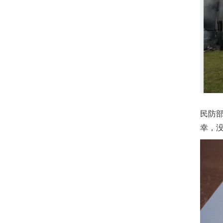
民防
幸，