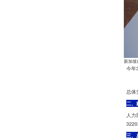
新加坡
今年
总体
二、
人力
32
三、