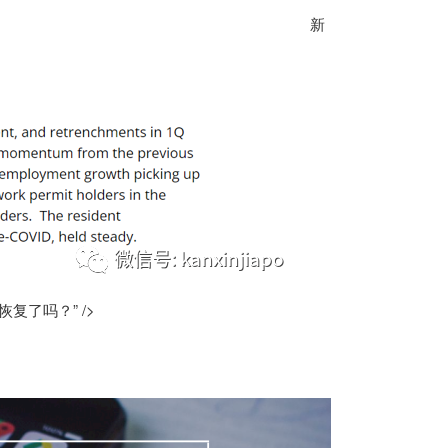
新
了吗？” />
）