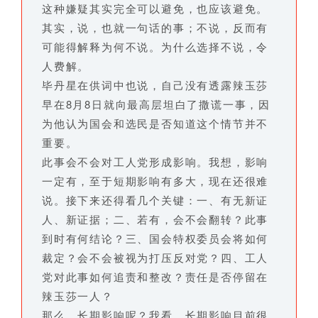
这种嫌疑其实完全可以避免，也应该避免。
其实，说，也就一句话的事；不说，反而有
可能得解释为何不说。为什么选择不说，令
人费解。
毕丹星在供词中也说，自己没有透露辣玉莎
早在8月8日就向最高层坦白了撒谎一事，因
为他认为国会和选民是否知道这个情节并不
重要。
此事会不会对工人党形成影响。我想，影响
一定有，至于短期影响有多大，现在还很难
说。接下来还得看几个关键：一、有无新证
人、新证据；二、若有，会不会翻转？此事
到时有何结论？三、国会特权委员会将如何
裁定？会不会被视为打压反对党？四、工人
党对此事如何追责和整改？责任是否停留在
辣玉莎一人？
那么，长期影响呢？我看，长期影响目前很