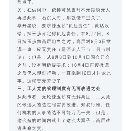
焦点了。
另，在供词中，依稀可见当时不无期盼无人
再提此事，石沉大海，那就侥幸过关了。
毕丹星说，要求辣玉莎“负起责任”，此话没
错，辣玉莎肯定得负起责任。在8月7日、8
日辣玉莎向高层坦白之时，高层对8月3日撒
谎一事，应无责任
（是否识人不当，另当别
论）
；但是，从8月8日到10月4日国会开会
之前，没有明确提要求；10月4日再度撒谎
之后仍未即刻行动，一直拖到12日才讨论此
事。这就责无旁贷了。
三、工人党的管理制度有无可改进之处
从此事看，无论辣玉莎有无解离症，工人党
的候选人遴选过程需要改进。知易行难。任
何机构的人事遴选不可能万无一失，但是，
这么短的时间内就出了这么大漏子，高层难
逃失察之责。