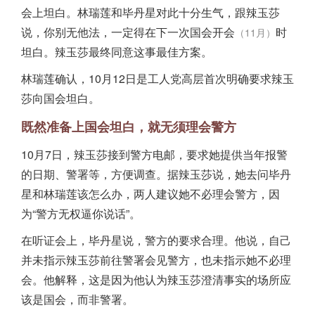
会上坦白。林瑞莲和毕丹星对此十分生气，跟辣玉莎
说，你别无他法，一定得在下一次国会开会
时
（11月）
坦白。辣玉莎最终同意这事最佳方案。
林瑞莲确认，10月12日是工人党高层首次明确要求辣玉
莎向国会坦白。
既然准备上国会坦白，就无须理会警方
10月7日，辣玉莎接到警方电邮，要求她提供当年报警
的日期、警署等，方便调查。据辣玉莎说，她去问毕丹
星和林瑞莲该怎么办，两人建议她不必理会警方，因
为“警方无权逼你说话”。
在听证会上，毕丹星说，警方的要求合理。他说，自己
并未指示辣玉莎前往警署会见警方，也未指示她不必理
会。他解释，这是因为他认为辣玉莎澄清事实的场所应
该是国会，而非警署。