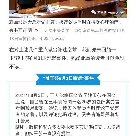
新加坡最大反对党主席：撒谎议员当时在接受心理治疗，
有书面证明” />
工人党中央委员、国会议员林志蔚副教授12月
13日宣誓供证。图源：gov.sg
在对上述几个重点做出评述之前，我们先来回顾一
下“辣玉莎8月3日撒谎”事件。熟悉此事的读者可以跳过
不读。
“辣玉莎8月3日撒谎”事件
2021年8月3日，工人党籍国会议员辣玉莎在国会
上说，自己曾在三年前陪同一名25岁的强奸案受害
者到警局报案。
她说，接案的警员当时评论了受害
者的穿着，以及评论她喝过酒。
受害者随即哭着离
开警局。
随即，政府和警方多次要求辣玉莎提供细节，以便调
查。但辣玉莎一直没有提供。