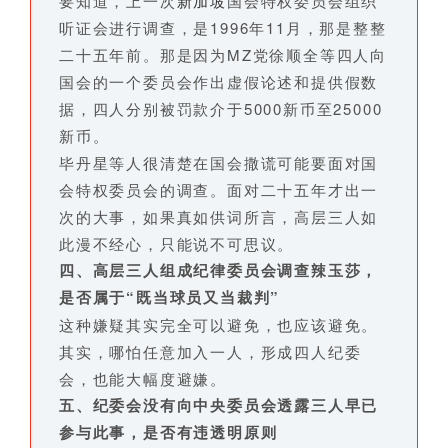
要知道，上一次
新加坡
国会特权委员会组织
听证会进行调查，是1996年11月，那是整整
二十五年前。那是因为MZ党徐顺全等四人向
国会的一个委员会作出虚假论述和提供假数
据，四人分别被罚款介于5000新币至25000
新币。
毕丹星等人很清楚在国会撒谎可能要面对国
会特权委员会的调查。面对二十五年才出一
次的大事，如果真如供词所言，高层三人如
此漫不经心，只能说不可思议。
四、高层三人组成纪律委员会调查辣玉莎，
是否属于“既当球员又当裁判”
这种嫌疑其实完全可以避免，也应该避免。
其实，哪怕任意加入一人，形成四人纪委
会，也能大幅度避嫌。
五、纪委会没有向中央委员会透露三人早已
参与此事，是否有违透明原则