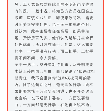
另，工人党高层对待此事的不明朗态度也很
有问题。一般来说，得知己方议员在国会上
撒谎，应该立即纠正，即便牵涉隐私，需要
时间妥善安排处理，也不应一拖就两个月。
我认为，此事主要责任在高层。如果林瑞
莲、费沙所言为实，他们认为是毕丹星全权
处理此事，所以没有插手。但是，这么重要
的事，一把手没有行动，而二把手、三把手
竟不闻不问，令人费解。
至于一把手，毕丹星对待此事，从未明确要
求辣玉莎向国会坦白，而只是说了“如果你担
起责任，我不会批判你”这种模棱两可的话
语。除了这句话之外，毫无具体行动，既不
限期要求辣玉莎跟父母沟通，也不开会讨论
发言稿，也不通报中委会。一方面说要坦
白，一方面却毫无行动，在逻辑上说不通。