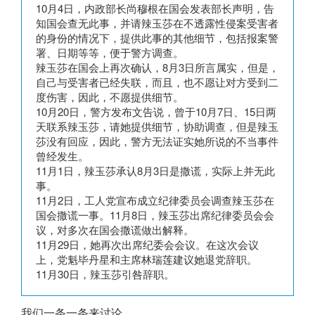
10月4日，内政部长尚穆根在国会发表部长声明，告
知国会查无此事，并请辣玉莎在不透露性侵案受害者
的身份的情况下，提供此事的其他细节，包括报案警
署、日期等等，便于警方调查。
辣玉莎在国会上再次确认，8月3日所言属实，但是，
自己与受害者已经失联，而且，也不愿让对方受到二
度伤害，因此，不愿提供细节。
10月20日，警方发布文告说，曾于10月7日、15日两
天联系辣玉莎，请她提供细节，协助调查，但是辣玉
莎没有回应，因此，警方无法证实她所说的不当事件
曾经发生。
11月1日，辣玉莎承认8月3日是撒谎，实际上并无此
事。
11月2日，工人党宣布成立纪律委员会调查辣玉莎在
国会撒谎一事。11月8日，辣玉莎出席纪律委员会会
议，对多次在国会撒谎做出解释。
11月29日，她再次出席纪委会会议。在这次会议
上，党魁毕丹星和主席林瑞莲建议她退党辞职。
11月30日，辣玉莎引咎辞职。
我们一条一条来讨论。