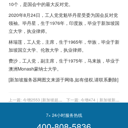
10个，是国会中的最大反对党。
2020年8月24日，工人党党魁毕丹星受委为国会反对党
领袖。毕丹星，生于1976年，印度族，毕业于
新加坡
国
立大学，执业律师。
林瑞莲，工人党，主席，生于1965年，华族，毕业于
新
加坡
国立大学、伦敦大学，执业律师。
费沙，工人党，副主席，生于1975年，马来族，毕业于
澳洲Monash蒙纳士大学。
[
新加坡服务器
网图文来源于网络,如有侵权,请联系删除]
上一篇:
今增2553 |新加坡超
下一篇:
今增474｜新加坡新一
8000名儿童确诊，4名罕见综合
波感染高峰即将到来，非万不
症，最小只有两个月大
得已不会收紧措施
7× 24小时服务热线
400-808-5836