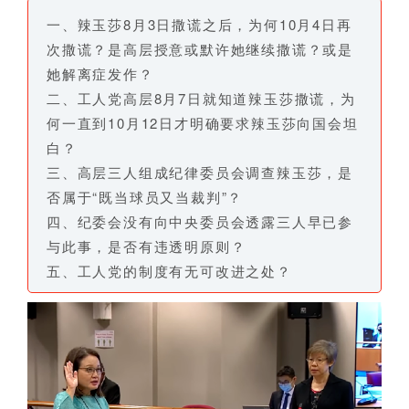
一、辣玉莎8月3日撒谎之后，为何10月4日再
次撒谎？是高层授意或默许她继续撒谎？或是
她解离症发作？
二、工人党高层8月7日就知道辣玉莎撒谎，为
何一直到10月12日才明确要求辣玉莎向国会坦
白？
三、高层三人组成纪律委员会调查辣玉莎，是
否属于“既当球员又当裁判”？
四、纪委会没有向中央委员会透露三人早已参
与此事，是否有违透明原则？
五、工人党的制度有无可改进之处？