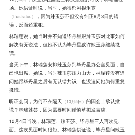
场。她供证时说，当时，她很郁闷很沮丧
，因为辣玉莎不但没有纠正8月3日的错
（frustrated）
误，反而还重犯。
林瑞莲说，她当时并不知道毕丹星跟辣玉莎对此事如何
解决有无说法，但她不认为毕丹星默许辣玉莎继续撒
谎。
当天下午，林瑞莲安排辣玉莎到毕丹星办公室见面，自
己也出席。她说，当时辣玉莎压力山大，林瑞莲没有追
问她跟毕丹星之后有无认错共识，也没追问她为何重复
撒谎。
听证会问，为何不在隔天
的国会上承认撒
（10月5日）
谎？林瑞莲答，因为需要时间谨慎草拟发言稿。
10月4日当晚，林瑞莲、辣玉莎、毕丹星三人再次见
面。这次见面时间很短。林瑞莲供证说，毕丹星问辣玉