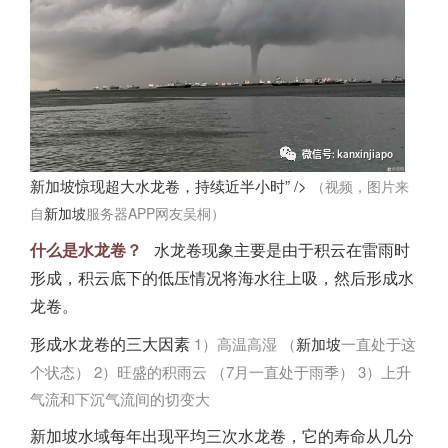
新加坡惊现超大水龙卷，持续近半小时” />
（视频，图片来
自
新加坡
服务器APP网友吴桐）
什么是水龙卷？
水龙卷现象主要是由于积云在雷雨时
形成，积云底下的低压情况将海水往上吸，然后形成水
龙卷。
形成水龙卷的三大因素
1）高温高湿 （
新加坡
一直处于这
个状态）
2）旺盛的积雨云 （7月一直处于雨季）
3）上升
气流和下沉气流间的切变大
新加坡
水域每年出现平均三次水龙卷，它的寿命从几分