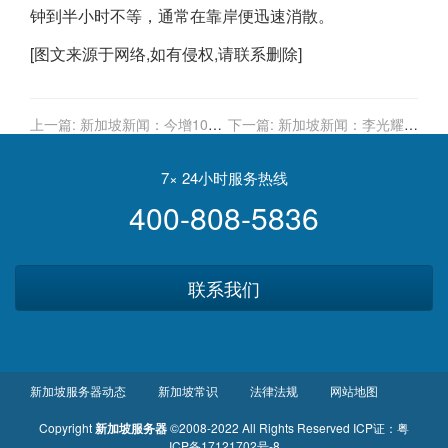
钟到半小时不等，通常在靠岸便迅速消散。
[图文来源于网络,如有侵权,请联系删除]
上一篇:
新加坡新闻：今增10 |
下一篇:
新加坡新闻：李光耀力
四家医疗机构申请引进冠病疫
挺的第一代地铁，服务34年后
苗，或有科兴、中国国药
光荣退休
7× 24小时服务热线
400-808-5836
联系我们
新加坡服务器动态
新加坡常识
法律法规
网站地图
Copyright
新加坡服务器
©2008-2022 All Rights Reserved
ICP证：
粤
ICP备17121702号-8