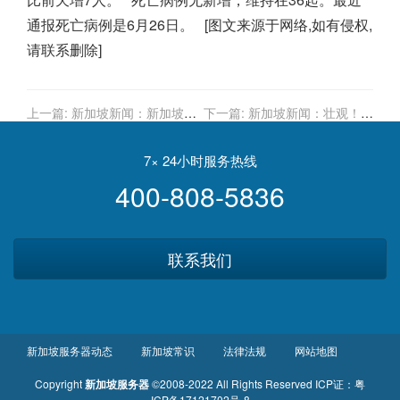
通报死亡病例是6月26日。
[图文来源于网络,如有侵权,
请联系删除]
上一篇:
新加坡新闻：新加坡国
下一篇:
新加坡新闻：壮观！新
庆重回滨海湾浮动舞台，开放
加坡惊现超大水龙卷，持续近
观众入场！条件是……
半小时
7× 24小时服务热线
400-808-5836
联系我们
新加坡服务器动态
新加坡常识
法律法规
网站地图
Copyright
新加坡服务器
©2008-2022 All Rights Reserved
ICP证：
粤
ICP备17121702号-8