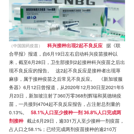
科兴接种出现2起不良反应
据《联
（中国国药疫苗）
合早报》报道，自6月19日左右启动科兴疫苗接种以
来，截至6月28日，卫生部接到2起接种科兴疫苗之后出
现不良反应的报告。
这2起不良反应是接种者出现荨
麻疹，属于接种疫苗之后常见不良反应。
《
新加坡
服
务器》6月12日曾报道，从2020年12月30日至2021年5
月23日，
新加坡
注射了360万零368剂辉瑞和莫德纳疫
苗，一共接到4704起不良反应报告，占注射总剂量的
0.13%。
58.1%人口至少接种一剂
36.8%人口完成两
剂接种
截止6月29日，逾331万人至少接种一剂疫苗，
占人口之58.1%；已经完成两剂疫苗接种的逾210万