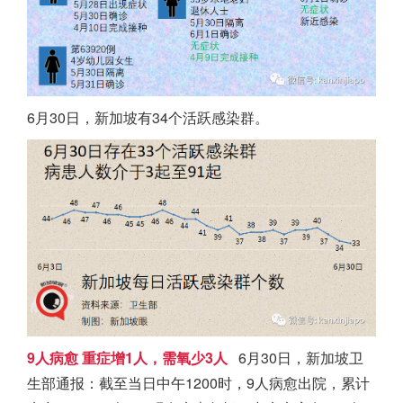
6月30日，
新加坡
有34个活跃感染群。
9人病愈
重症增1人，需氧少3人
6月30日，
新加坡
卫
生部通报：截至当日中午1200时，9人病愈出院，累计