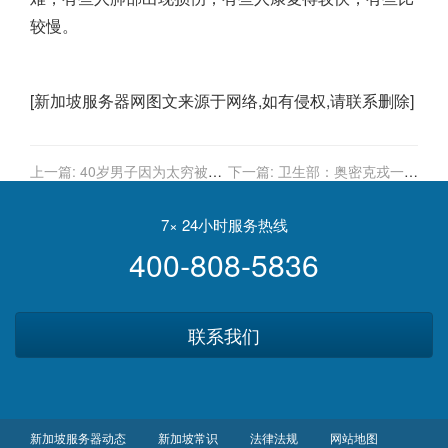
较慢。
[
新加坡服务器
网图文来源于网络,如有侵权,请联系删除]
上一篇:
40岁男子因为太穷被
下一篇:
卫生部：奥密克戎一定
甩，用前女友生日买彩票中数
会爆发；不接种疫苗将无法获
百万大奖
得工作准证、更新PR
7× 24小时服务热线
400-808-5836
联系我们
新加坡服务器动态
新加坡常识
法律法规
网站地图