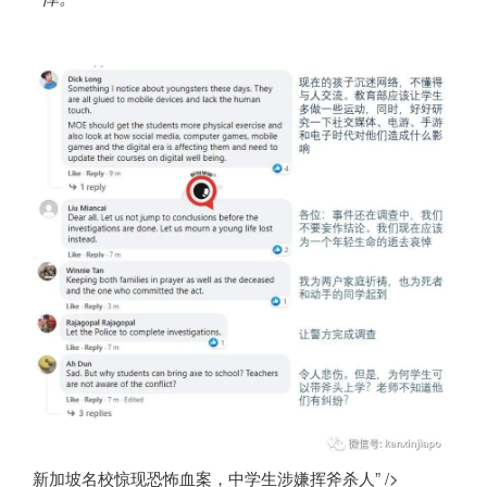
新加坡名校惊现恐怖血案，中学生涉嫌挥斧杀人” />