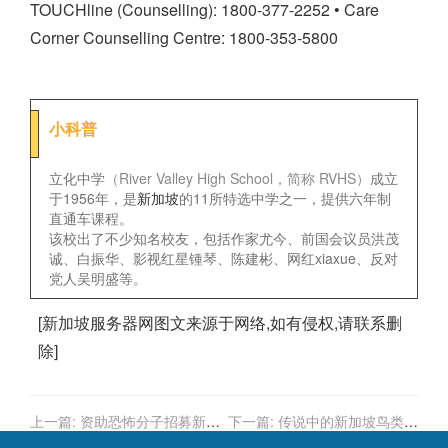
TOUCHline (Counselling): 1800-377-2252
• Care
Corner Counselling Centre: 1800-353-5800
小科普
立化中学
（River Valley High School，简称 RVHS）
成立
于1956年，是
新加坡
的11所特选中学之一，提供六年制
直通车课程。
该校出了不少知名校友，包括作家尤今、前国会议员洪茂
诚、白振华、影视红星锺琴、陈建彬、网红xiaxue、反对
党人吴明盛等。
[
新加坡服务器
网图文来源于网络,如有侵权,请联系删
除]
上一篇:
资助恐怖分子招募新
下一篇:
传说中的新加坡鸟类管
血，竟是新加坡50岁商人
控区，被关进去的鸟最后都怎