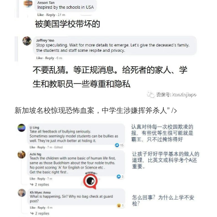
新加坡名校惊现恐怖血案，中学生涉嫌挥斧杀人” />