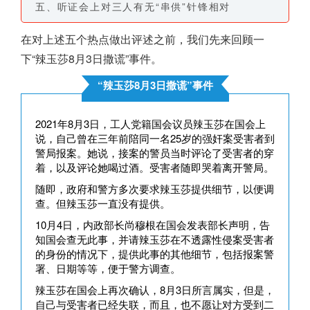
五、听证会上对三人有无“串供”针锋相对
在对上述五个热点做出评述之前，我们先来回顾一
下“辣玉莎8月3日撒谎”事件。
“辣玉莎8月3日撒谎”事件
2021年8月3日，工人党籍国会议员辣玉莎在国会上
说，自己曾在三年前陪同一名25岁的强奸案受害者到
警局报案。她说，接案的警员当时评论了受害者的穿
着，以及评论她喝过酒。受害者随即哭着离开警局。
随即，政府和警方多次要求辣玉莎提供细节，以便调
查。但辣玉莎一直没有提供。
10月4日，内政部长尚穆根在国会发表部长声明，告
知国会查无此事，并请辣玉莎在不透露性侵案受害者
的身份的情况下，提供此事的其他细节，包括报案警
署、日期等等，便于警方调查。
辣玉莎在国会上再次确认，8月3日所言属实，但是，
自己与受害者已经失联，而且，也不愿让对方受到二