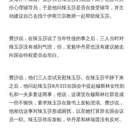
任心理辅导员，于是他问辣玉莎是否在接受辅导，并主
动建议自己去找个伊斯兰宗教师一起帮助辣玉莎。
费沙说，在辣玉莎说了当年性侵的事之后，三人当时对
辣玉莎没有感到气愤，但，党魁毕丹星也没有建议她去
向国会特权委员会坦白。
费沙说，他们三人尝试安慰辣玉莎。在辣玉莎平静下来
之后，他问起辣玉莎8月3日在国会中提起穆斯林女性割
礼和一夫多妻这两事，他说，这课堂在穆斯林社群造成
一些不愉快，要求辣玉莎在脸书上发帖澄清。费沙说，
他相信这事对辣玉莎形成困扰，以至她打算辞去国会议
员一职。辣玉莎答应发帖，毕丹星和林瑞莲没有反对。