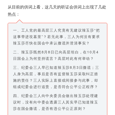
从目前的供词上看，这几天的听证会供词上出现了几处
热点：
一、工人党的最高层三人究竟有无建议辣玉莎“把
这事带进坟墓里”？若无此事，三人为何没有要求
辣玉莎尽快在国会中承认撒谎并澄清事实？
二、辣玉莎既然8月8日已向高层坦白，在10月4
日国会上为何坚持谎言？高层对此有何举动？
三、纪委会三人早已知道辣玉莎8月3日撒谎；三
人身为高层，事后是否有监督辣玉莎采取纠正措
施的责任？三人实际上直接或间接参与此事，却
组成纪委会进行追责，是否符合公平公正程序？
四、纪委会三人向中央委员会做出辣玉莎处理建
议时，没有向中委会透露三人其实早已知道辣玉
莎在国会撒谎，是否有违公平公正原则？