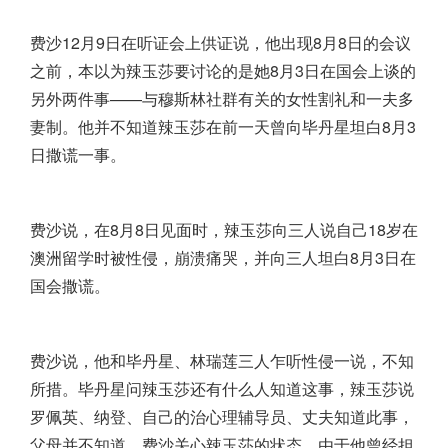
费沙12月9日在听证会上供证说，他出现8月8日的会议
之前，本以为辣玉莎要讨论的是她8月3日在国会上谈的
另外两件事——与穆斯林社群有关的女性割礼和一夫多
妻制。他并不知道辣玉莎在前一天曾向毕丹星坦白8月3
日撒谎一事。
费沙说，在8月8日见面时，辣玉莎向三人说自己18岁在
澳洲留学时被性侵，崩溃痛哭，并向三人坦白8月3日在
国会撒谎。
费沙说，他和毕丹星、林瑞莲三人乍听性侵一说，不知
所措。毕丹星问辣玉莎还有什么人知道这事，辣玉莎说
罗佩英、纳登、自己的治心理辅导员、丈夫知道此事，
父母并不知道。费沙关心辣玉莎的状态，由于他曾经担