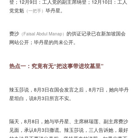
登；12月9日：工人党的副主席纳登；12月10日：工人
党党魁
毕丹星。
（一把手）
费沙
的供证记录已在
新加坡
国会
（Faisal Abdul Manap）
网站公开；毕丹星的尚未公开。
热点一：究竟有无“把这事带进坟墓里”
辣玉莎说，8月3日在国会发言之后，8月7日，她向毕丹
星坦白，说8月3日所言不实。
隔天，8月8日，她与毕丹星、主席林瑞莲、副主席费沙
见面，承认8月3日撒谎。辣玉莎说，三人告诉她，最好