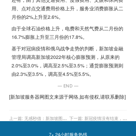
用、点对点交通费用价格上升，服务业消费膨胀从二
月份的2%上升至2.6%。
由于全球石油价格上升，电费和天然气费从二月份的
16.7%膨胀上升至三月份的17.8%。
基于对冠病疫情和俄乌战争走势的判断，
新加坡
金融
管理局调高
新加坡
2022年核心膨胀预测，从原来的
2.0%至3.0%，调高至2.5%至3.5%；通货膨胀预测则
由2.3%至3.5%，调高至4.5%至5.5%。
— END —
[
新加坡服务器
网图文来源于网络,如有侵权,请联系删除]
上一篇:
无感秒借：新加坡图书
下一篇:
新冠疫情没有结束，更
馆引进最新黑科技系统
不会有胜利；眼前还有三个世
纪大挑战
7× 24小时服务热线