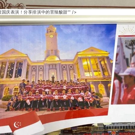
坡国庆表演！分享排演中的苦辣酸甜”” />