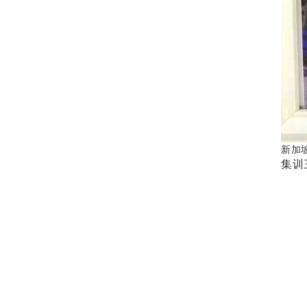
新加
集训