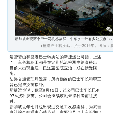
新加坡出现两个巴士司机感染群；牛车水一带有多处疫点” />
（盛港巴士转换站。摄于2016年。图源：
运营碧山和盛港巴士转换站的新捷运公司指，上述
巴士车长和职工都是在定期轮流检测中筛查得出，
目前未出现重症，已送至医院医治，或在接受隔
离。
陆路交通管理局透露，所有确诊的巴士车长和职工
皆已完成疫苗接种。
新捷运也说，截至8月12日，该公司巴士车长已有
97%接种疫苗。公司会继续鼓励未接种者前往接
种。
新加坡
去年七月也出现过交通工友感染群，为武吉
班让综合交通中心感染感，主要涉及巴士车长和巴