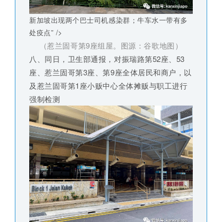
新加坡出现两个巴士司机感染群；牛车水一带有多
处疫点” />
（惹兰固哥第9座组屋。图源：谷歌地图）
八、同日，卫生部通报，对振瑞路第52座、53
座、惹兰固哥第3座、第9座全体居民和商户，以
及惹兰固哥第1座小贩中心全体摊贩与职工进行
强制检测