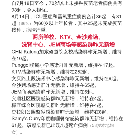
自7月18日至今，70岁以上未接种疫苗老者病例共有
93起，令人担忧。
8月14日，ICU重症和需氧重症病例合计35起，有31
起
为60岁以上年长者，其中25起未完成疫苗
（86%）
接种，病情严重。
两所学校、KTV、金沙赌场、
洗肾中心、JEM商场等感染群昨无新增
CHIJ Katong加东修道院女校感染群昨无新增，维持
在10起。
Punggol榜鹅小学感染群昨无新增，维持在17起。
KTV感染群昨无新增，维持在252起。
文庆路上段洗肾中心感染群昨无新增，维持在9起。
金沙赌场感染群昨无新增，维持在65起。
JEM商场感染群昨无新增，维持在6起。
义顺社区医院感染群昨无新增，维持在4起。
樟宜综合医院感染群昨无新增，维持在4起。
史拉朗公园监狱感染群昨无新增，维持在8起。
Samy’s Curry印度咖喱餐馆感染群昨无新增，维持在
61起。该感染群已出现1起死亡病例
（58岁本地妇
。
女）