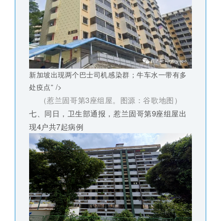
新加坡出现两个巴士司机感染群；牛车水一带有多
处疫点” />
（惹兰固哥第3座组屋。图源：谷歌地图）
七、同日，卫生部通报，惹兰固哥第9座组屋出
现4户共7起病例