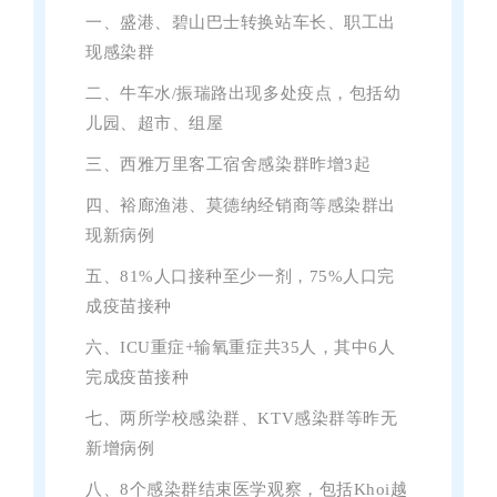
一、
盛
港、碧
山巴士转换站车长、职
工出
现感染群
二、
牛车水/振瑞路出现多处疫点，包括幼
儿园、超市、组屋
三、西雅万里客工宿舍感染群昨增3起
四、裕廊渔港、莫德纳经销商等感染群出
现新病例
五、81%人口接种至少一剂，75%人口完
成疫苗接种
六、ICU重症+输氧重症共35人，其中6人
完成疫苗接种
七、两所学校感染群、KTV感染群等昨无
新增病例
八、8个感染群结束医学观察，包括Khoi越