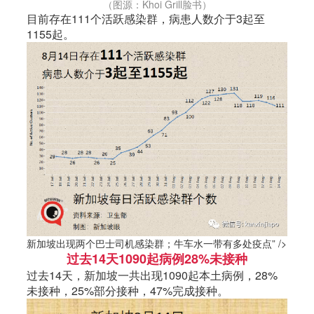
（图源：Khoi Grill脸书）
目前存在111个活跃感染群，病患人数介于3起至
1155起。
新加坡出现两个巴士司机感染群；牛车水一带有多处疫点” />
过去14天1090起病例28%未接种
过去14天，
新加坡
一共出现1090起本土病例，28%
未接种，25%部分接种，47%完成接种。