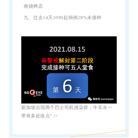
南烧烤店
九、过去14天1090起病例28%未接种
新加坡出现两个巴士司机感染群；牛车水一
带有多处疫点” />